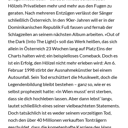
Hölzels Privatleben mehr und mehr aus den Fugen zu
geraten. Nach mehreren Entzügen verlässt der Sänger
schließlich Österreich. In den 90er-Jahren will er in der
Dominikanischen Republik Fuß fassen und fernab der
Schlagzeilen an seinem nächsten Album arbeiten. »Out of
the Dark (Into The Light)« soll das Werk heißen, das sich
allein in Österreich 23 Wochen lang auf Platz Eins der
Charts halten wird; ein beispielloses Comeback. Doch es
ist ein Erfolg, den Hölzel nicht mehr erleben wird: Am 6.
Februar 1998 stirbt der Ausnahmekünstler bei einem
Autounfall. Sein Tod erschüttert die Musikwelt, doch die
Legendenbildung bleibt bestehen – ganz so, wie er es
selbst prophezeit hatte: »In Wien musst‘ erst sterben,
dass sie dich hochleben lassen. Aber dann lebst’ lang«,
lautet schließlich eines seiner vielbeachteten Statements.
Doch tatsächlich ist es weder seinem vorzeitigen Tod,
noch den über 40 Millionen verkauften Tonträgern
geschuldet, dass die kometenhafte Karriere des Hans