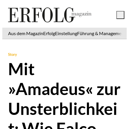
Aus dem Magazin
Erfolg
Einstellung
Führung & Management
K
Story
Mit
»Amadeus« zur
Unsterblichkei
t: Wie Falco