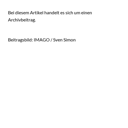
Bei diesem Artikel handelt es sich um einen
Archivbeitrag.
Beitragsbild: IMAGO / Sven Simon
Das könnte
Sie auch
©
Stefan G. Richter
interessiere
Netzwerke schaden
nur dem, der keines