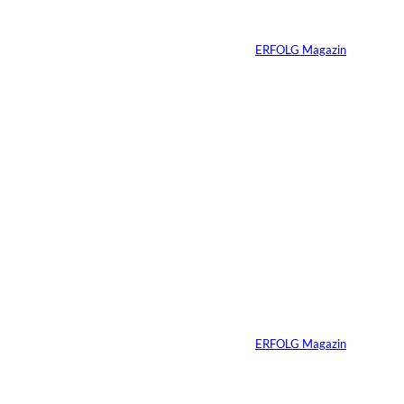
n:
hat
Von
ERFOLG Magazin
04.08.2026
5 Min.
IMAGO / BREUEL -
©
BILD
Haltung hat einen
Preis: Boy George
verliert seine West-
End-Rolle
Von
ERFOLG Magazin
01.08.2026