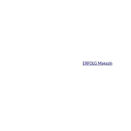
11 Min.
IMAGO_ZUMA
©
Press Wire
Travis Kelce: Mehr
als nur Mr. Swift
Von
ERFOLG Magazin
27.07.2026
5 Min.
©
Inka Englisch
Carmen Mayer: