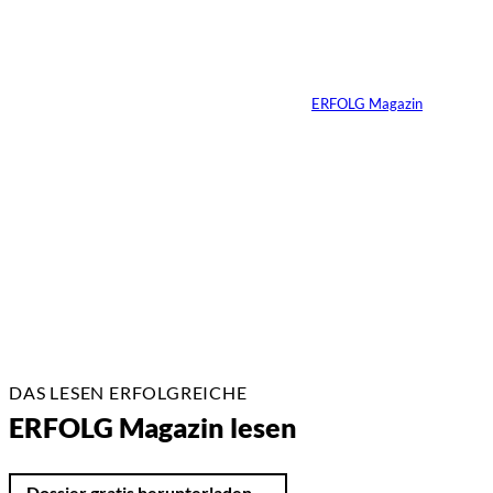
»Geld zu verstehen,
hat mein Leben
verändert«
Von
ERFOLG Magazin
24.07.2026
7 Min.
DAS LESEN ERFOLGREICHE
ERFOLG Magazin lesen
Dossier gratis herunterladen