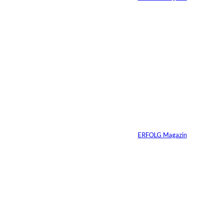
04.08.2026
5 Min.
IMAGO / Dirk
©
Jacobs
Vom Dorfacker zur
Weltmarke
Von
ERFOLG Magazin
29.07.2026
6 Min.
©
Marc Conzelmann