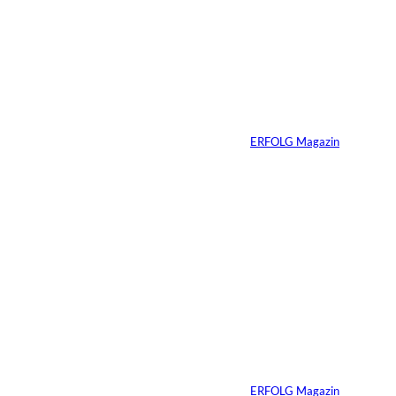
Sie auch
interessiere
Ariana Grande zieht
eine Grenze: Erfolg
n:
braucht keine
ständige Sichtbarkeit
Von
ERFOLG Magazin
05.08.2026
5 Min.
IMAGO / Anadolu
©
Agency
Ein Mikrofon, 82
Millionen Dollar
Von
ERFOLG Magazin