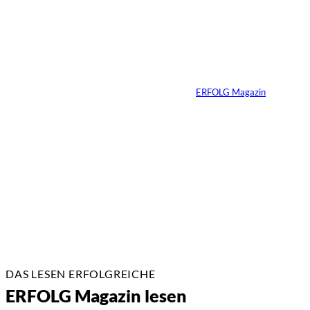
Ralf Schumacher:
Von der Rennstrecke
ins Business
Von
ERFOLG Magazin
22.07.2026
17 Min.
DAS LESEN ERFOLGREICHE
ERFOLG Magazin lesen