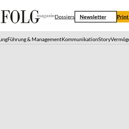
Dossiers
Newsletter
Print
lung
Führung & Management
Kommunikation
Story
Vermög