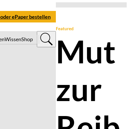
 oder ePaper bestellen
Featured
Mut
en
Wissen
Shop
zur
Reib