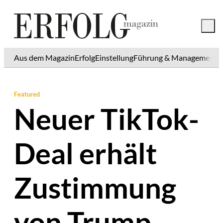
Aus dem Magazin
Erfolg
Einstellung
Führung & Management
K
Featured
Neuer TikTok-
Deal erhält
Zustimmung
von Trump