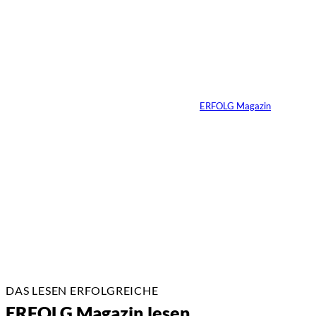
©
Marc Conzelmann
Ralf Schumacher:
Von der Rennstrecke
ins Business
Von
ERFOLG Magazin
22.07.2026
17 Min.
DAS LESEN ERFOLGREICHE
ERFOLG Magazin lesen