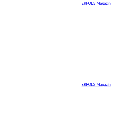
Von
ERFOLG Magazin
04.08.2026
5 Min.
IMAGO / Dirk
©
Jacobs
Vom Dorfacker zur
Weltmarke
Von
ERFOLG Magazin
29.07.2026
6 Min.