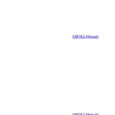
n:
Selbstzweifel durch
klare, stärkende
Gedanken ersetzen
und dadurch
souveräner auftreten
Von
ERFOLG Magazin
25.03.2026
5 Min.
Sabrina Carpenter –
Wie man eine Marke
perfektioniert
Von
ERFOLG Magazin