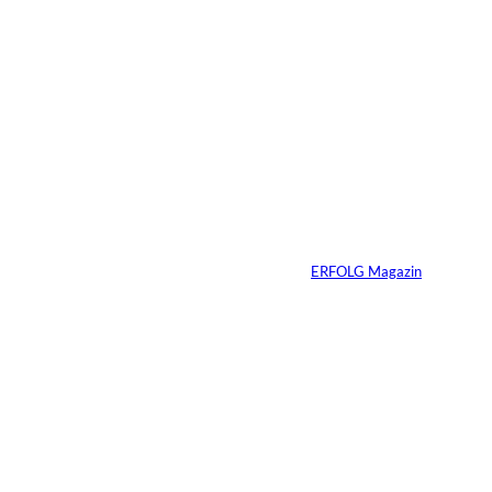
Streaming-
Wettbewerb in
Deutschland
verschärft sich
deutlich –
Mittelgroße Anbieter
holen auf, Markt
fragmentiert sich
Von
ERFOLG Magazin
23.02.2026
2 Min.