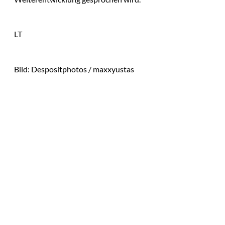
LT
Bild: Despositphotos / maxxyustas
Das könnte
Sie auch
interessiere
Die Replace-Taktik:
Wie wir innere