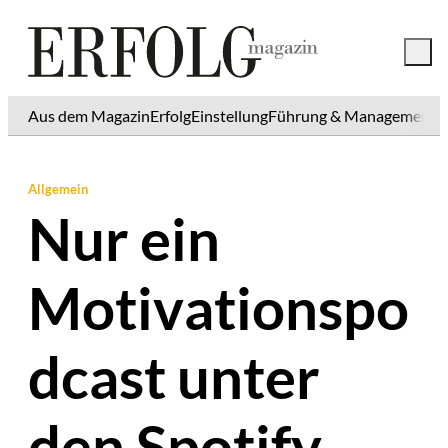
Aus dem Magazin
Erfolg
Einstellung
Führung & Management
K
Allgemein
Nur ein
Motivationspo
dcast unter
den Spotify