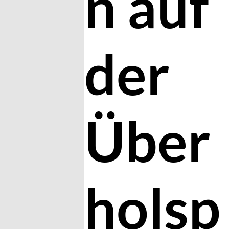
n auf
der
Über
holsp