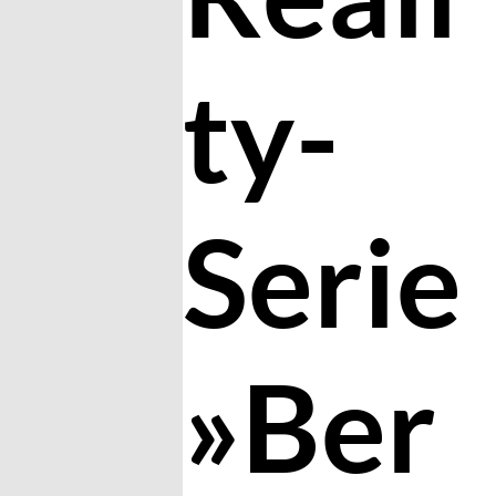
ty-
Serie
»Ber