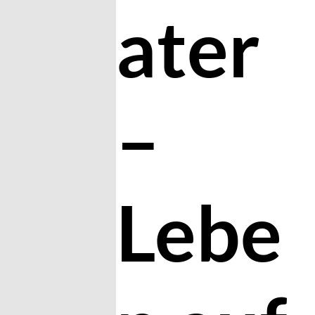
ater
–
Lebe