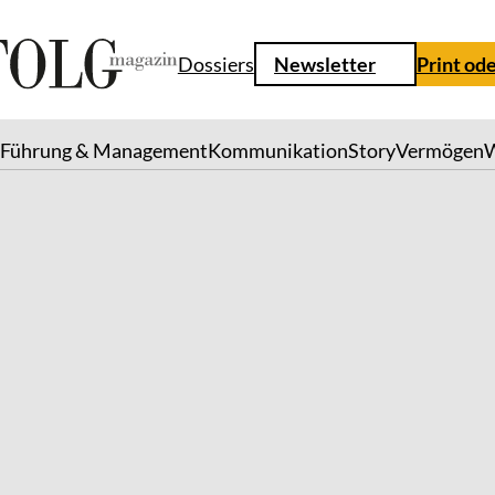
Dossiers
Newsletter
Print od
g
Führung & Management
Kommunikation
Story
Vermögen
W