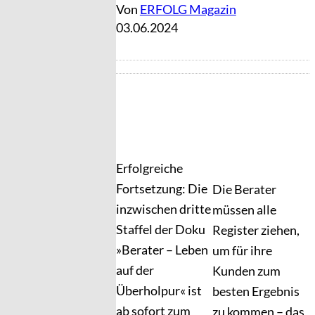
Von
ERFOLG Magazin
03.06.2024
Erfolgreiche
Fortsetzung: Die
Die Berater
inzwischen dritte
müssen alle
Staffel der Doku
Register ziehen,
»Berater – Leben
um für ihre
auf der
Kunden zum
Überholpur« ist
besten Ergebnis
ab sofort zum
zu kommen – das