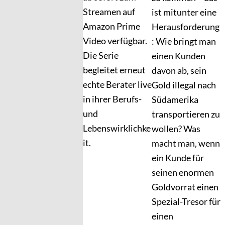
Streamen auf
ist mitunter eine
Amazon Prime
Herausforderung
Video verfügbar.
: Wie bringt man
Die Serie
einen Kunden
begleitet erneut
davon ab, sein
echte Berater live
Gold illegal nach
in ihrer Berufs-
Südamerika
und
transportieren zu
Lebenswirklichke
wollen? Was
it.
macht man, wenn
ein Kunde für
seinen enormen
Goldvorrat einen
Spezial-Tresor für
einen