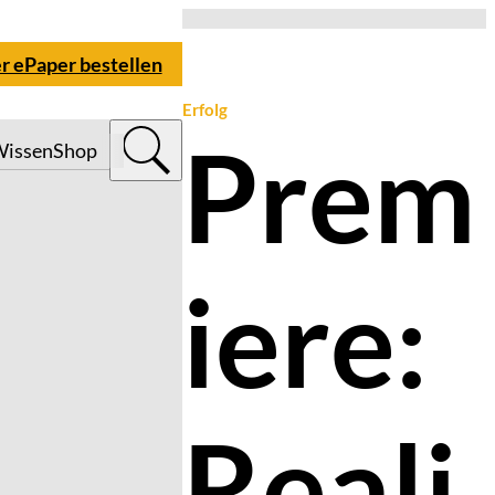
er ePaper bestellen
Erfolg
Prem
issen
Shop
iere:
Reali