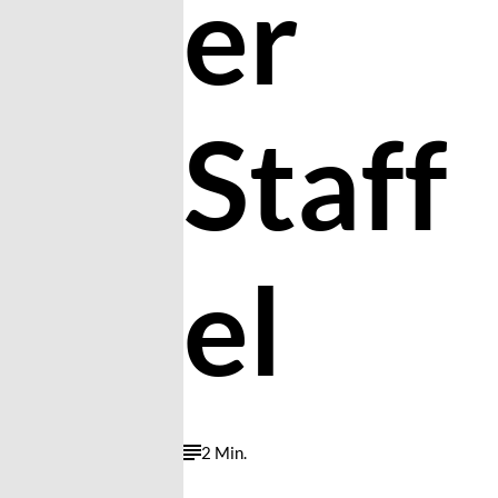
er
Staff
el
2 Min.