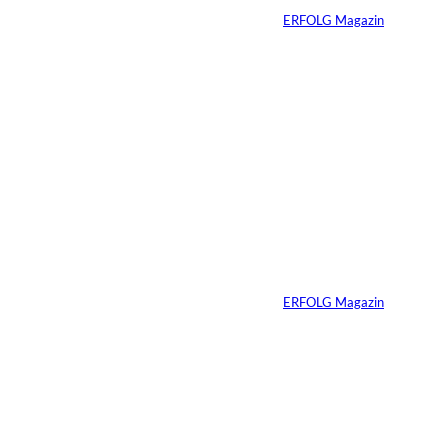
Von
ERFOLG Magazin
04.08.2026
5 Min.
IMAGO / Dirk
©
Jacobs
Vom Dorfacker zur
Weltmarke
Von
ERFOLG Magazin
29.07.2026
6 Min.