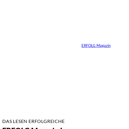
©
Marc Conzelmann
Ralf Schumacher:
Von der Rennstrecke
ins Business
Von
ERFOLG Magazin
22.07.2026
17 Min.
DAS LESEN ERFOLGREICHE