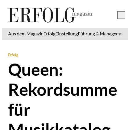
Aus dem Magazin
Erfolg
Einstellung
Führung & Management
K
Erfolg
Queen:
Rekordsumme
für
Musikkatalog