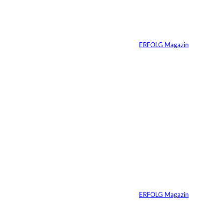
9 Dinge, die wir in
der Schule nicht
gelernt haben
Von
ERFOLG Magazin
29.07.2026
7 Min.
Greator, IMAGO /
©
Zoonar
Du sprichst gut – bis
PowerPoint
erscheint
Von
ERFOLG Magazin
23.07.2026