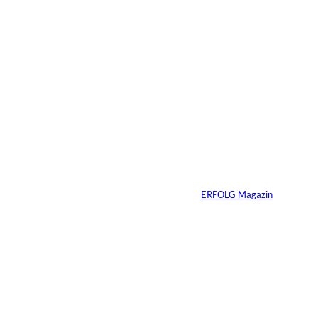
4 Min.
Fransiska Gostner;
©
Depositphotos /
gstockstudio
Die teuerste
Ressource, die
Unternehmen täglich
verlieren
Von
ERFOLG Magazin
14.07.2026
7 Min.