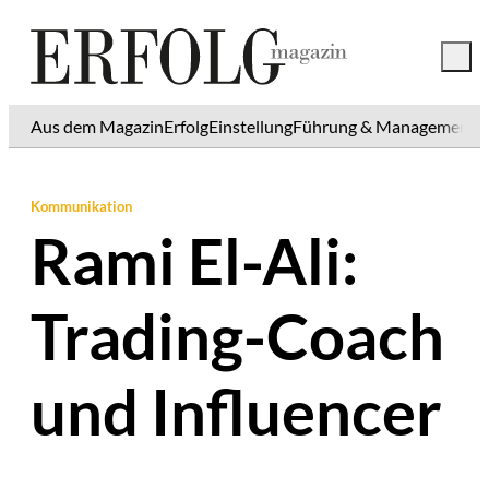
Aus dem Magazin
Erfolg
Einstellung
Führung & Management
K
Kommunikation
Rami El-Ali:
Trading-Coach
und Influencer