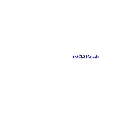
1 Min.
IMAGO /
©
Bestimage (Oliver
Borde)
Nicole Kidman:
Erfolg ohne
Komfortzone
Von
ERFOLG Magazin
10.07.2026
2 Min.
Ein Jahrzehnt