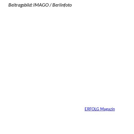
Beitragsbild: IMAGO / Berlinfoto
Das könnte
Sie auch
©
IMAGO / VCG
interessiere
Zhang Yiming: Der
unsichtbare Tech-
n:
Milliardär
Von
ERFOLG Magazin
11.07.2026