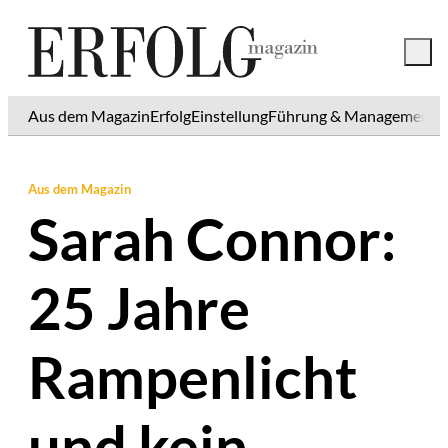
Aus dem Magazin
Erfolg
Einstellung
Führung & Management
K
Aus dem Magazin
Sarah Connor:
25 Jahre
Rampenlicht
und kein