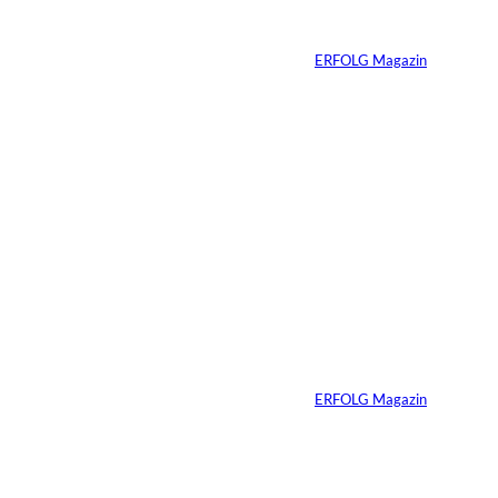
ERFOLG Magazin
Von
ERFOLG Magazin
03.07.2026
2 Min.
Die
unausgesprochenen
Regeln der Macht
Von
ERFOLG Magazin
02.07.2026