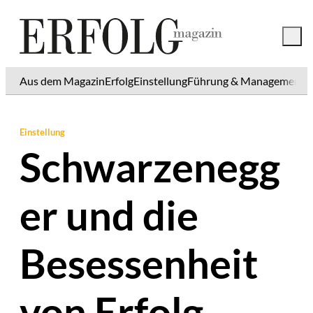
Aus dem Magazin
Erfolg
Einstellung
Führung & Management
K
Einstellung
Schwarzenegg
er und die
Besessenheit
von Erfolg