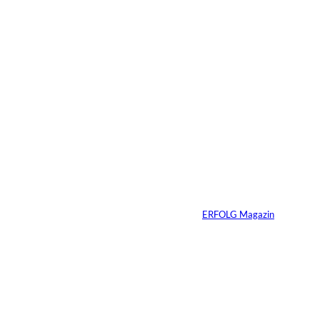
4 Min.
Depositphotos/Connect
©
Images
Erfolg hat Zukunft:
Warum Prävention
zum neuen
Unternehmer-
Mindset wird
Von
ERFOLG Magazin
13.07.2026
3 Min.