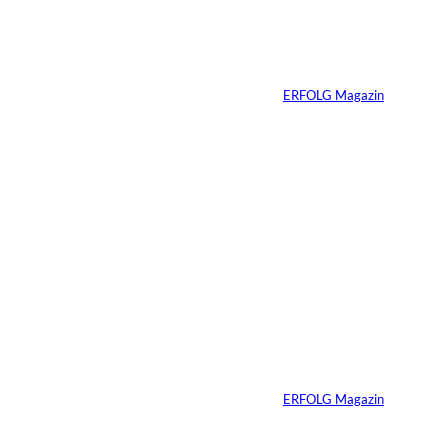
erfolgreicher
Menschen ist ihre
Erfahrung
Von
ERFOLG Magazin
04.08.2026
3 Min.
Ursula Schmitz /
©
Helene Christiani
Wie Kunst die
Immobilienvermarkt
ung verändert
Von
ERFOLG Magazin
23.07.2026