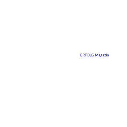
Das könnte
Sie auch
©
Productiontotal.com
interessiere
Mit Disziplin zum
Erfolg
n:
Von
ERFOLG Magazin
05.08.2026
6 Min.
©
Madlen Haß
Die gefährlichste
Gewohnheit