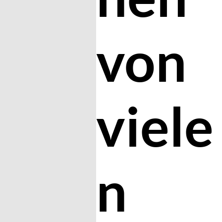
von
viele
n