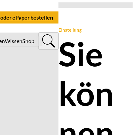
 oder ePaper bestellen
Einstellung
Sie
en
Wissen
Shop
kön
nen