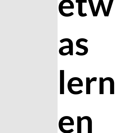
etw
as
lern
en