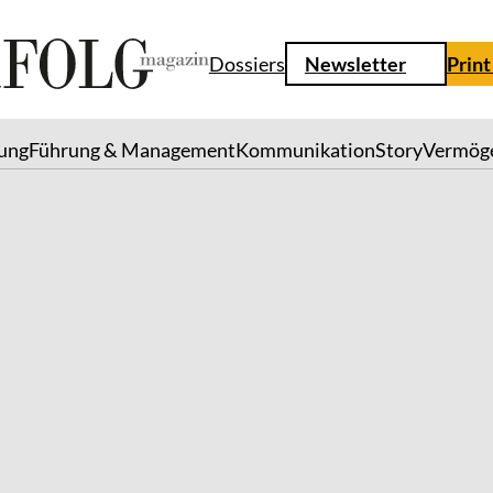
Dossiers
Newsletter
Print
lung
Führung & Management
Kommunikation
Story
Vermög