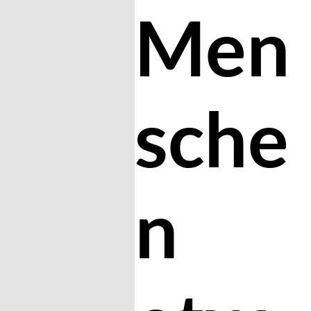
Men
sche
n