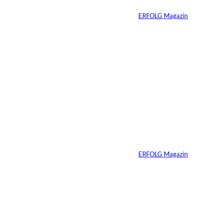
Von
ERFOLG Magazin
01.08.2026
11 Min.
IMAGO_ZUMA
©
Press Wire
Travis Kelce: Mehr
als nur Mr. Swift
Von
ERFOLG Magazin
27.07.2026
5 Min.