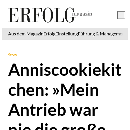
Aus dem Magazin
Erfolg
Einstellung
Führung & Management
K
Story
Anniscookiekit
chen: »Mein
Antrieb war
nie die große