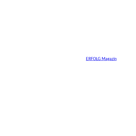
©
Inka Englisch
Carmen Mayer:
»Geld zu verstehen,
hat mein Leben
verändert«
Von
ERFOLG Magazin
24.07.2026
7 Min.