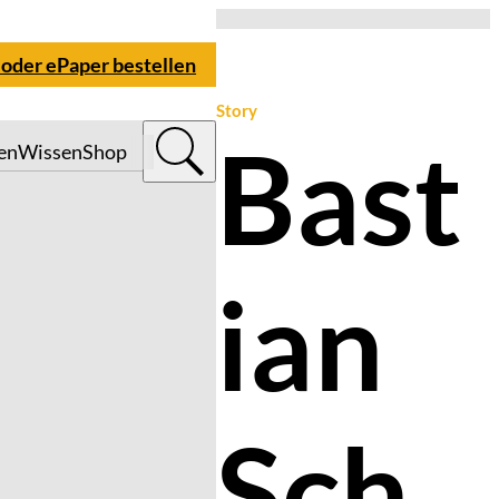
 oder ePaper bestellen
Story
Bast
en
Wissen
Shop
ian
Sch