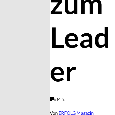
zum
Lead
er
6 Min.
Von
ERFOLG Magazin