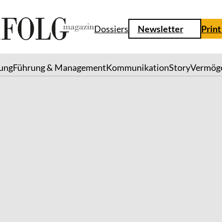
Dossiers
Newsletter
Print
lung
Führung & Management
Kommunikation
Story
Vermög