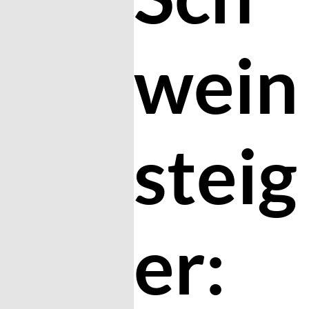
wein
steig
er: