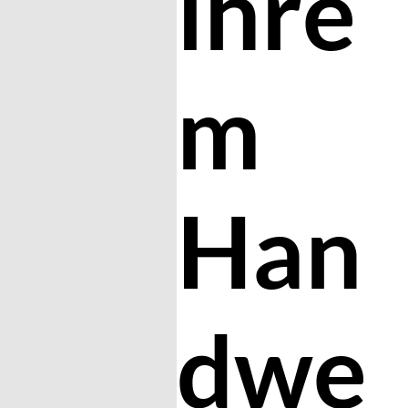
ihre
m
Han
dwe