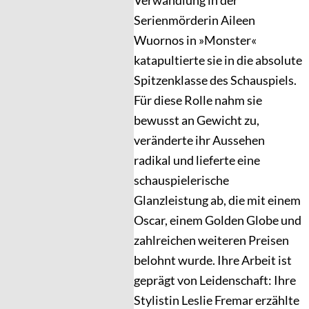
Serienmörderin Aileen
Wuornos in »Monster«
katapultierte sie in die absolute
Spitzenklasse des Schauspiels.
Für diese Rolle nahm sie
bewusst an Gewicht zu,
veränderte ihr Aussehen
radikal und lieferte eine
schauspielerische
Glanzleistung ab, die mit einem
Oscar, einem Golden Globe und
zahlreichen weiteren Preisen
belohnt wurde. Ihre Arbeit ist
geprägt von Leidenschaft: Ihre
Stylistin Leslie Fremar erzählte