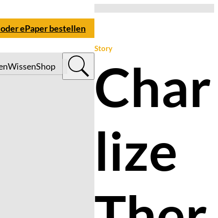
 oder ePaper bestellen
Story
Char
en
Wissen
Shop
lize
Ther