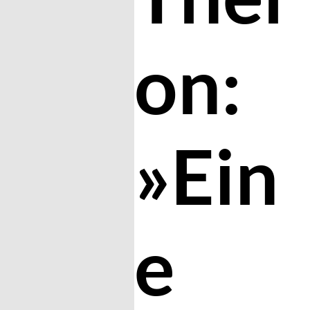
on:
»Ein
e