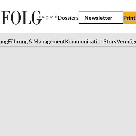
Dossiers
Newsletter
Print
lung
Führung & Management
Kommunikation
Story
Vermög