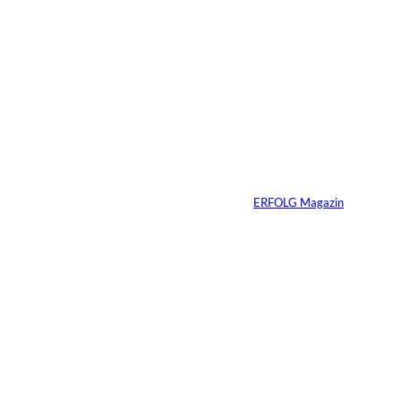
5 Min.
©
Inka Englisch
Carmen Mayer:
»Geld zu verstehen,
hat mein Leben
verändert«
Von
ERFOLG Magazin
24.07.2026
7 Min.