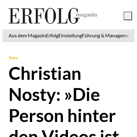
Aus dem Magazin
Erfolg
Einstellung
Führung & Management
K
Story
Christian
Nosty: »Die
Person hinter
den Videos ist