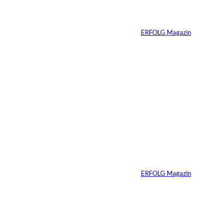
verliert seine West-
End-Rolle
Von
ERFOLG Magazin
01.08.2026
11 Min.
IMAGO_ZUMA
©
Press Wire
Travis Kelce: Mehr
als nur Mr. Swift
Von
ERFOLG Magazin
27.07.2026