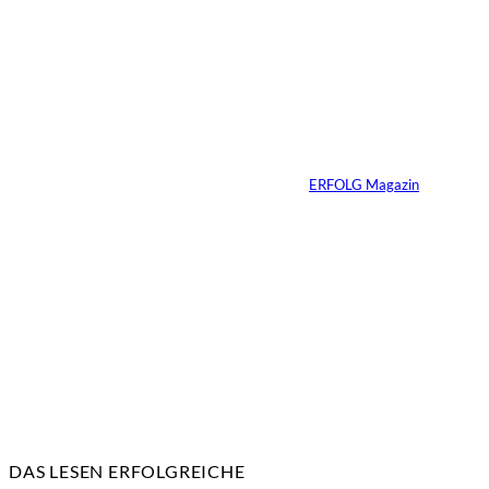
©
Inka Englisch
Carmen Mayer:
»Geld zu verstehen,
hat mein Leben
verändert«
Von
ERFOLG Magazin
24.07.2026
7 Min.
DAS LESEN ERFOLGREICHE