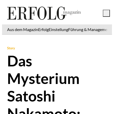
Aus dem Magazin
Erfolg
Einstellung
Führung & Management
K
Story
Das
Mysterium
Satoshi
Nakamoto: