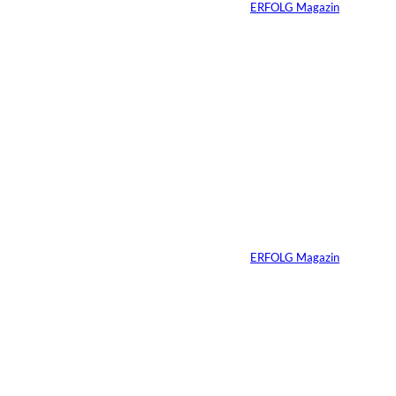
Von
ERFOLG Magazin
01.08.2026
11 Min.
IMAGO_ZUMA
©
Press Wire
Travis Kelce: Mehr
als nur Mr. Swift
Von
ERFOLG Magazin
27.07.2026
5 Min.