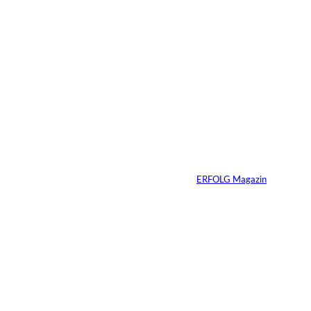
01.08.2026
11 Min.
IMAGO_ZUMA
©
Press Wire
Travis Kelce: Mehr
als nur Mr. Swift
Von
ERFOLG Magazin
27.07.2026
5 Min.
©
Inka Englisch