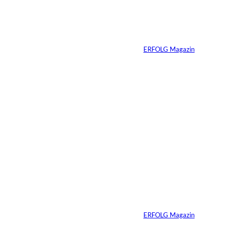
interessiere
Netzwerke schaden
nur dem, der keines
n:
hat
Von
ERFOLG Magazin
04.08.2026
5 Min.
IMAGO / BREUEL -
©
BILD
Haltung hat einen
Preis: Boy George
verliert seine West-
End-Rolle
Von
ERFOLG Magazin