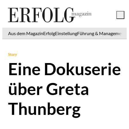
Aus dem Magazin
Erfolg
Einstellung
Führung & Management
K
Story
Eine Dokuserie
über Greta
Thunberg