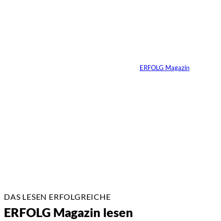
Carmen Mayer:
»Geld zu verstehen,
hat mein Leben
verändert«
Von
ERFOLG Magazin
24.07.2026
7 Min.
DAS LESEN ERFOLGREICHE
ERFOLG Magazin lesen