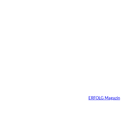
Das könnte
Sie auch
©
Stefan G. Richter
interessiere
Netzwerke schaden
nur dem, der keines
n:
hat
Von
ERFOLG Magazin
04.08.2026
5 Min.