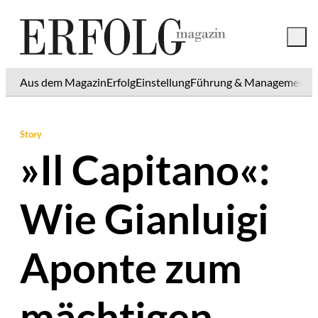
Aus dem Magazin
Erfolg
Einstellung
Führung & Management
K
Story
»Il Capitano«:
Wie Gianluigi
Aponte zum
mächtigen