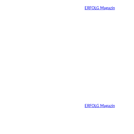
Von
ERFOLG Magazin
27.07.2026
5 Min.
©
Inka Englisch
Carmen Mayer:
»Geld zu verstehen,
hat mein Leben
verändert«
Von
ERFOLG Magazin
24.07.2026