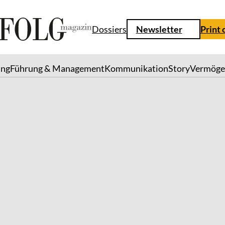
Dossiers
Newsletter
Print 
ung
Führung & Management
Kommunikation
Story
Vermöge