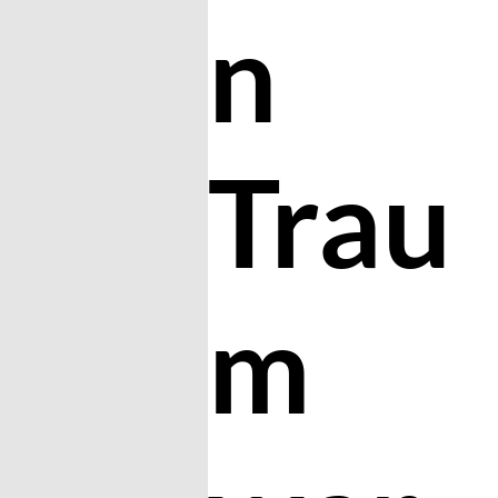
n
Trau
m