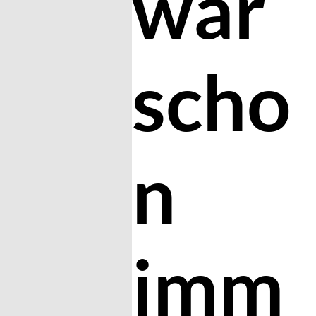
war
scho
n
imm