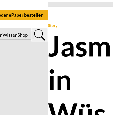
oder ePaper bestellen
Story
Jasm
n
Wissen
Shop
in
Wüs