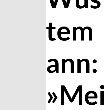
tem
ann:
»Mei