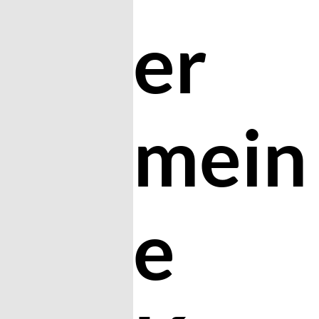
er
mein
e