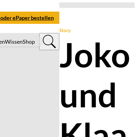
 oder ePaper bestellen
Story
Joko
en
Wissen
Shop
und
Klaa