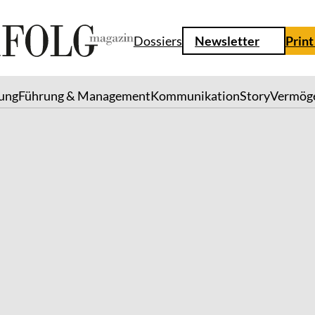
Dossiers
Newsletter
Print
lung
Führung & Management
Kommunikation
Story
Vermög