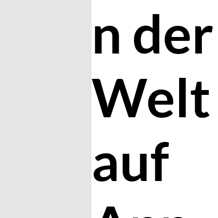
n der
Welt
auf