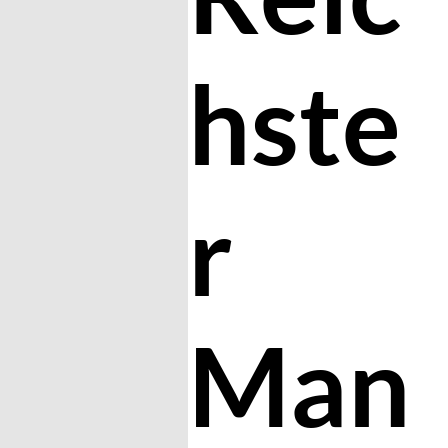
hste
r
Man