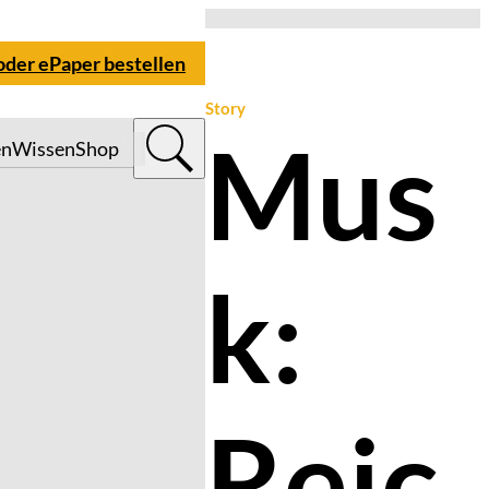
 oder ePaper bestellen
Story
Mus
en
Wissen
Shop
k:
Reic