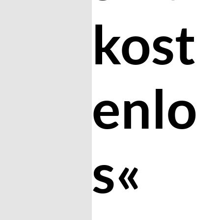
kost
enlo
s«