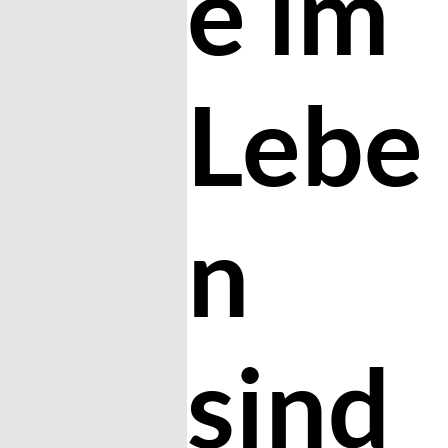
e im
Lebe
n
sind