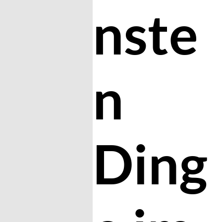
nste
n
Ding