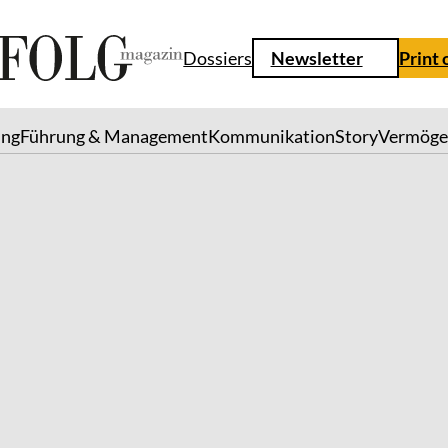
Dossiers
Newsletter
Print 
ung
Führung & Management
Kommunikation
Story
Vermöge