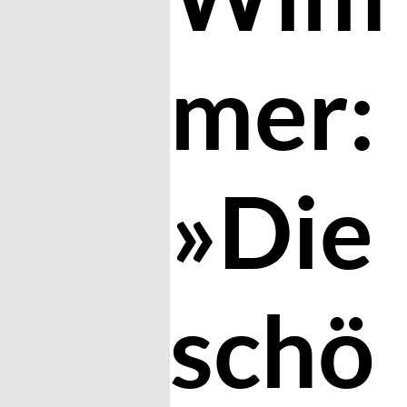
mer:
»Die
schö