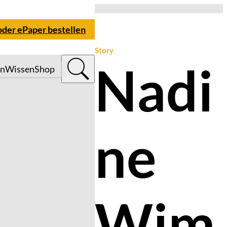
oder ePaper bestellen
Story
Nadi
n
Wissen
Shop
ne
Wim