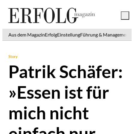
Aus dem Magazin
Erfolg
Einstellung
Führung & Management
K
Story
Patrik Schäfer:
»Essen ist für
mich nicht
einfach nur