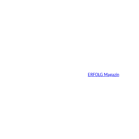
5 Min.
©
Inka Englisch
Carmen Mayer:
»Geld zu verstehen,
hat mein Leben
verändert«
Von
ERFOLG Magazin
24.07.2026
7 Min.