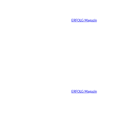
verliert seine West-
End-Rolle
Von
ERFOLG Magazin
01.08.2026
11 Min.
IMAGO_ZUMA
©
Press Wire
Travis Kelce: Mehr
als nur Mr. Swift
Von
ERFOLG Magazin
27.07.2026