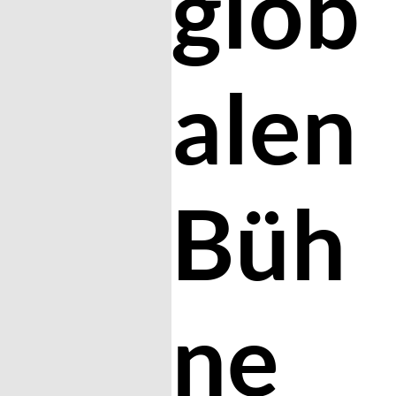
glob
alen
Büh
ne