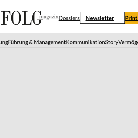
Dossiers
Newsletter
Print
lung
Führung & Management
Kommunikation
Story
Vermög