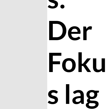
Der
Foku
s lag