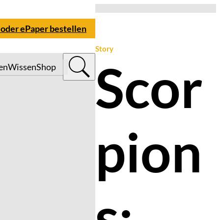
 oder ePaper bestellen
Story
Scor
en
Wissen
Shop
pion
s: