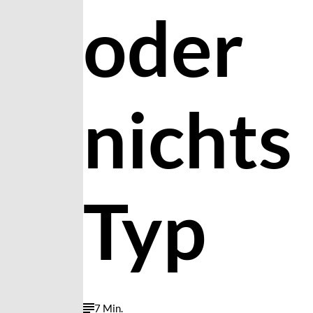
oder
nichts
Typ
7 Min.