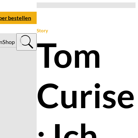
per bestellen
Story
Tom
n
Shop
Curise
: Ich