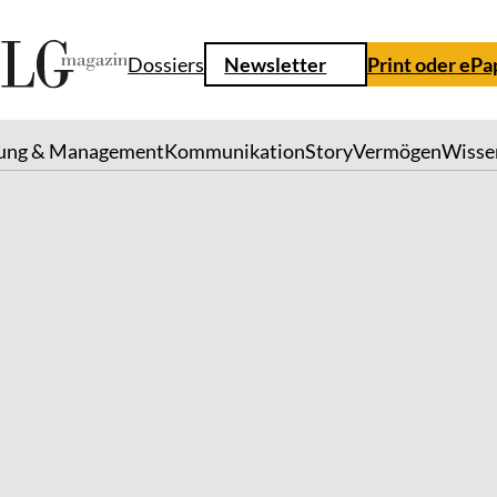
Dossiers
Newsletter
Print oder ePa
ung & Management
Kommunikation
Story
Vermögen
Wisse