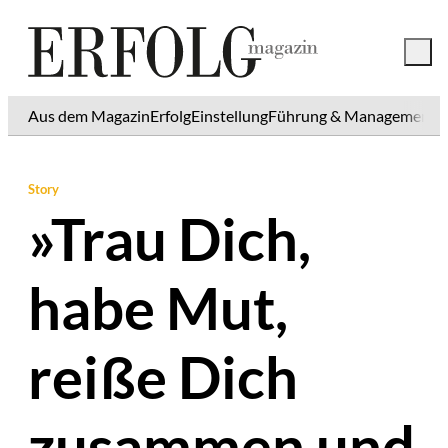
Aus dem Magazin
Erfolg
Einstellung
Führung & Management
K
Story
»Trau Dich,
habe Mut,
reiße Dich
zusammen und