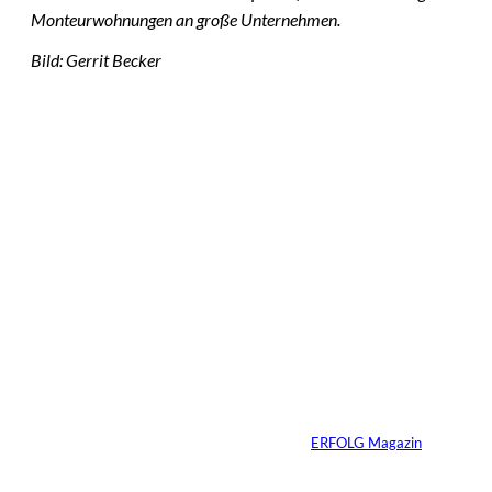
Monteurwohnungen an große Unternehmen.
Bild: Gerrit Becker
Das könnte
Sie auch
©
Stefan G. Richter
interessiere
Netzwerke schaden
nur dem, der keines
n:
hat
Von
ERFOLG Magazin
04.08.2026