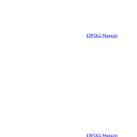
Travis Kelce: Mehr
als nur Mr. Swift
Von
ERFOLG Magazin
27.07.2026
5 Min.
©
Inka Englisch
Carmen Mayer:
»Geld zu verstehen,
hat mein Leben
verändert«
Von
ERFOLG Magazin