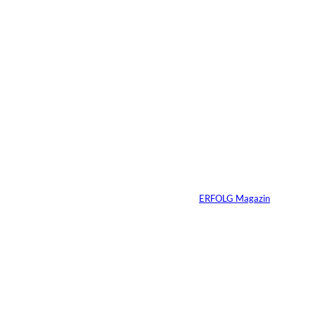
5 Min.
IMAGO / BREUEL -
©
BILD
Haltung hat einen
Preis: Boy George
verliert seine West-
End-Rolle
Von
ERFOLG Magazin
01.08.2026
11 Min.
IMAGO_ZUMA
©
Press Wire