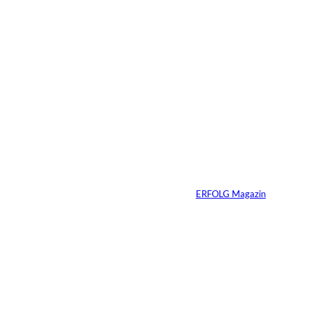
6 Min.
Warum Ihr
Unternehmen heute
schon verkaufsbereit
sein muss – auch
wenn Sie niemals
verkaufen wollen
Von
ERFOLG Magazin
06.07.2026
7 Min.