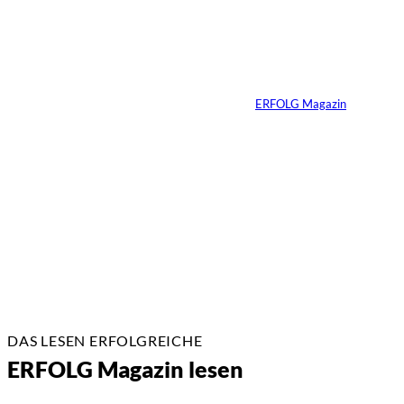
Yacht-Betrug auf
TikTok
Von
ERFOLG Magazin
26.05.2026
2 Min.
DAS LESEN ERFOLGREICHE
ERFOLG Magazin lesen