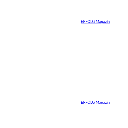
n:
zum tragfähigen
Finanzierungsplan
Von
ERFOLG Magazin
30.07.2026
6 Min.
Andreas Steindl;
©
IMAGO / Sven
Simon
Vom Kind zum
Konsumenten
Von
ERFOLG Magazin
09.07.2026