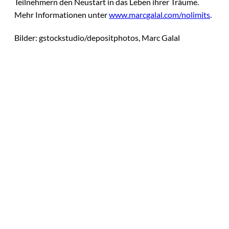
Teilnehmern den Neustart in das Leben ihrer Träume.
Mehr Informationen unter
www.marcgalal.com/nolimits
.
Bilder: gstockstudio/depositphotos, Marc Galal
Das könnte
Sie auch
©
Tobias Epple
interessiere
Vom
Immobilienwunsch