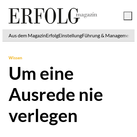
Aus dem Magazin
Erfolg
Einstellung
Führung & Management
K
Wissen
Um eine
Ausrede nie
verlegen