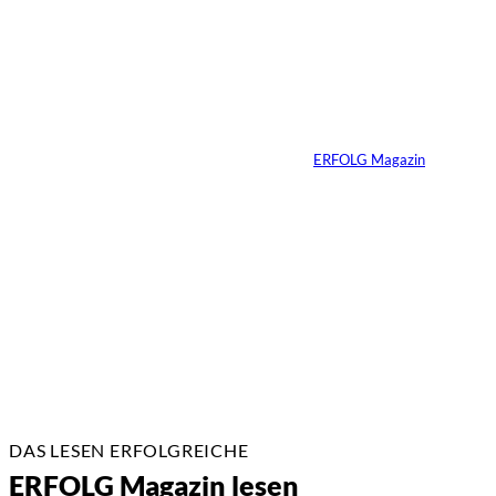
Erfolg hat Zukunft:
Warum Prävention
zum neuen
Unternehmer-
Mindset wird
Von
ERFOLG Magazin
13.07.2026
3 Min.
DAS LESEN ERFOLGREICHE
ERFOLG Magazin lesen