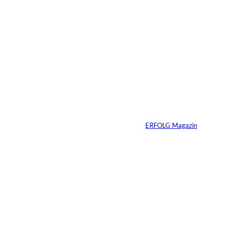
3 Min.
Ursula Schmitz /
©
Helene Christiani
Wie Kunst die
Immobilienvermarkt
ung verändert
Von
ERFOLG Magazin
23.07.2026
4 Min.
Depositphotos/Connect
©
Images