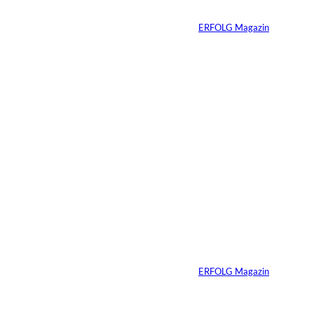
n:
Von
ERFOLG Magazin
05.08.2026
6 Min.
©
Madlen Haß
Die gefährlichste
Gewohnheit
erfolgreicher
Menschen ist ihre
Erfahrung
Von
ERFOLG Magazin
04.08.2026