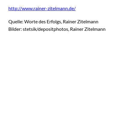
http://www.rainer-zitelmann.de/
Quelle: Worte des Erfolgs, Rainer Zitelmann
Bilder: stetsik/depositphotos, Rainer Zitelmann
Das könnte
Sie auch
©
Productiontotal.com
interessiere
Mit Disziplin zum
Erfolg