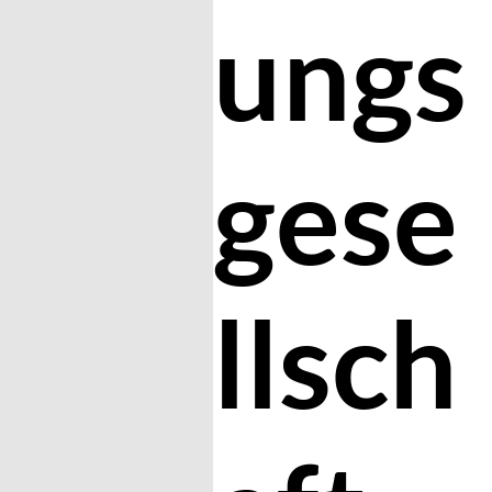
ungs
gese
llsch