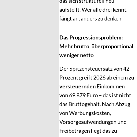
das sich strukturell neu
aufstellt. Wer alle drei kennt,
fängt an, anders zu denken.
Das Progressionsproblem:
Mehr brutto, überproportional
weniger netto
Der Spitzensteuersatz von 42
Prozent greift 2026 ab einem
zu
versteuernden
Einkommen
von 69.879 Euro – das ist nicht
das Bruttogehalt. Nach Abzug
von Werbungskosten,
Vorsorgeaufwendungen und
Freibeträgen liegt das zu