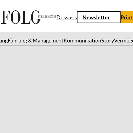
Dossiers
Newsletter
Print
lung
Führung & Management
Kommunikation
Story
Vermög