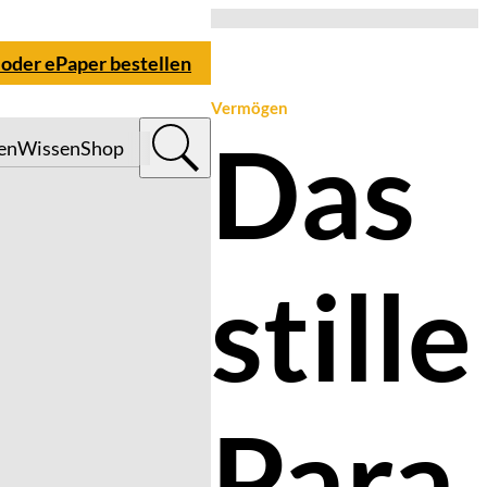
 oder ePaper bestellen
Vermögen
Das
en
Wissen
Shop
stille
Para