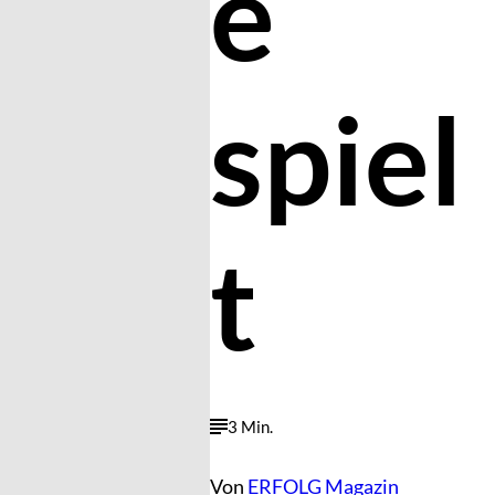
e
spiel
t
3 Min.
Von
ERFOLG Magazin