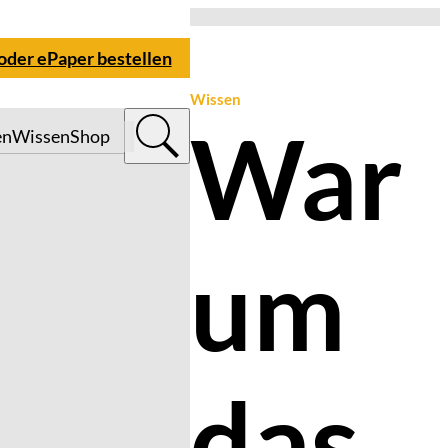
 oder ePaper bestellen
Wissen
War
en
Wissen
Shop
um
das