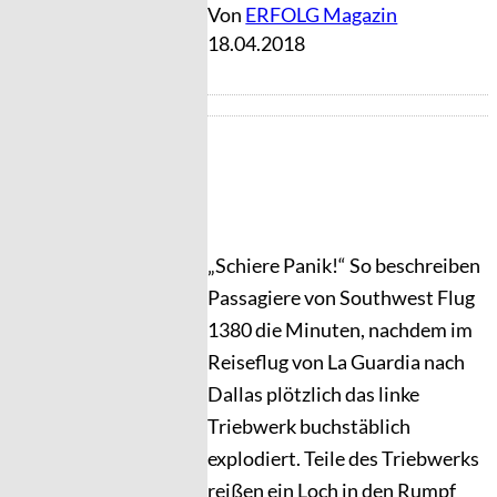
Von
ERFOLG Magazin
18.04.2018
„Schiere Panik!“ So beschreiben
Passagiere von Southwest Flug
1380 die Minuten, nachdem im
Reiseflug von La Guardia nach
Dallas plötzlich das linke
Triebwerk buchstäblich
explodiert. Teile des Triebwerks
reißen ein Loch in den Rumpf