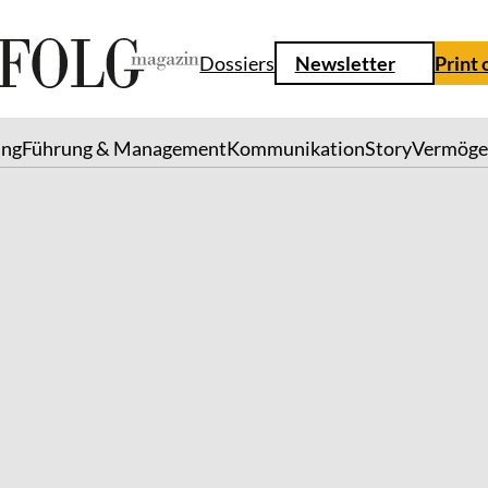
Dossiers
Newsletter
Print 
ung
Führung & Management
Kommunikation
Story
Vermöge