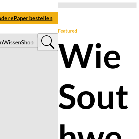
oder ePaper bestellen
Featured
Wie
n
Wissen
Shop
Sout
hwe