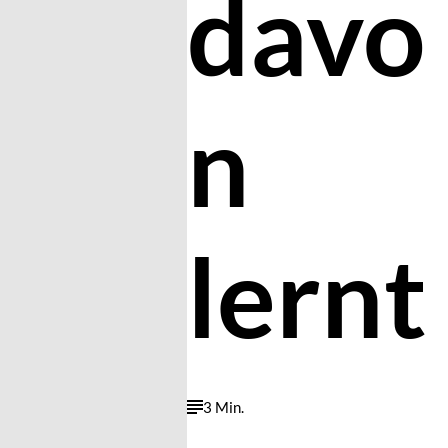
davo
n
lernt
3 Min.