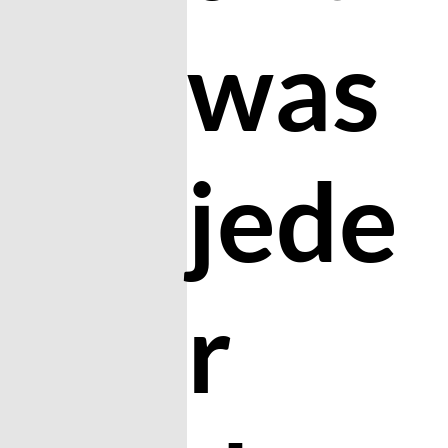
was
jede
r