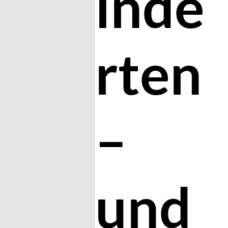
inde
rten
–
und