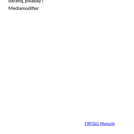
baranq, pixabay /
Mediamodifier
Das könnte
Sie auch
©
Tobias Epple
interessiere
Vom
Immobilienwunsch
n:
zum tragfähigen
Finanzierungsplan
Von
ERFOLG Magazin