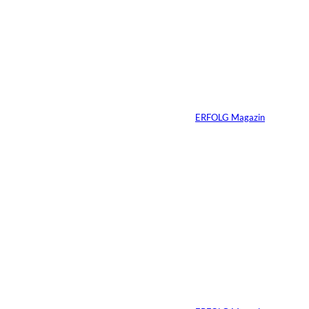
Warum Ihr
Unternehmen heute
schon verkaufsbereit
sein muss – auch
wenn Sie niemals
verkaufen wollen
Von
ERFOLG Magazin
06.07.2026
7 Min.
Yacht-Betrug auf
TikTok