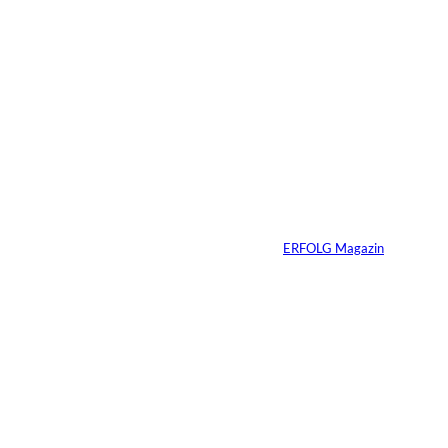
30.07.2026
6 Min.
Andreas Steindl;
©
IMAGO / Sven
Simon
Vom Kind zum
Konsumenten
Von
ERFOLG Magazin
09.07.2026
6 Min.