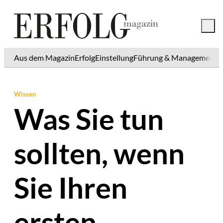
Aus dem Magazin
Erfolg
Einstellung
Führung & Management
K
Wissen
Was Sie tun
sollten, wenn
Sie Ihren
ersten