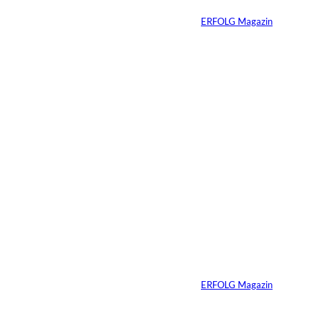
Von
ERFOLG Magazin
07.07.2026
4 Min.
Immobilien vererben
heißt Verantwortung
vererben – warum
viele Familien das
Gespräch zu lange
aufschieben
Von
ERFOLG Magazin
07.07.2026