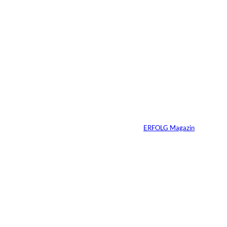
Das könnte
IMAGO / Andreas
©
Sie auch
Franke; Jan
Dreckmann
interessiere
Die Wall Street auf
der Blockchain
n:
Von
ERFOLG Magazin
07.08.2026
3 Min.
IMAGO / ZUMA
©
Press Wire