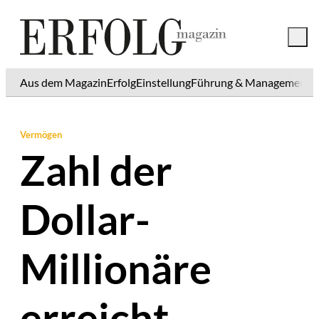
Aus dem Magazin
Erfolg
Einstellung
Führung & Management
K
Vermögen
Zahl der
Dollar-
Millionäre
erreicht