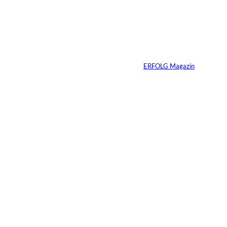
Ein linker
Gesetzentwurf will
Superyachten
verbannen
Von
ERFOLG Magazin
15.07.2026
4 Min.
Warum der
monatliche
Überschuss bei
Immobilien oft die
falsche Kennzahl ist