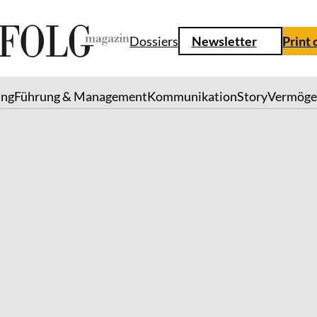
Dossiers
Newsletter
Print 
ung
Führung & Management
Kommunikation
Story
Vermöge