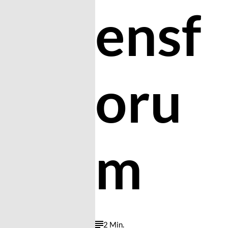
ensf
oru
m
2 Min.