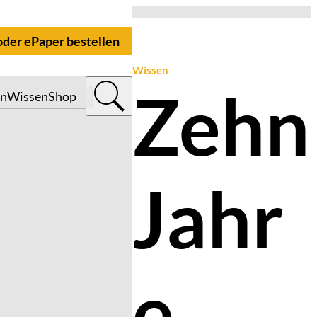
oder ePaper bestellen
Wissen
Zehn
n
Wissen
Shop
Jahr
e