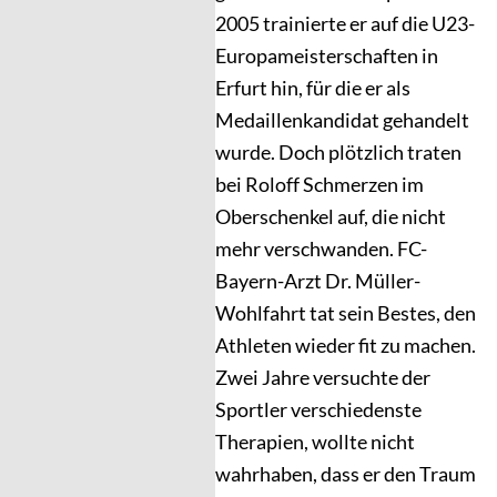
2005 trainierte er auf die U23-
Europameisterschaften in
Erfurt hin, für die er als
Medaillenkandidat gehandelt
wurde. Doch plötzlich traten
bei Roloff Schmerzen im
Oberschenkel auf, die nicht
mehr verschwanden. FC-
Bayern-Arzt Dr. Müller-
Wohlfahrt tat sein Bestes, den
Athleten wieder fit zu machen.
Zwei Jahre versuchte der
Sportler verschiedenste
Therapien, wollte nicht
wahrhaben, dass er den Traum