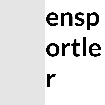
ensp
ortle
r