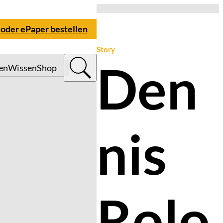
 oder ePaper bestellen
Story
Den
en
Wissen
Shop
nis
Rolo