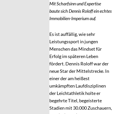
Mit Scharfsinn und Expertise
baute sich Dennis Roloff ein echtes
Immobilien-Imperium auf.
Es ist auffällig, wie sehr
Leistungs­sport in jungen
Menschen das Mindset für
Erfolg im späteren Leben
fördert. Dennis Roloff war der
neue Star der Mittelstrecke. In
einer der am heißest
umkämpften Laufdisziplinen
der Leichtathletik holte er
begehrte Titel, begeisterte
Stadien mit 30.000 Zuschauern,