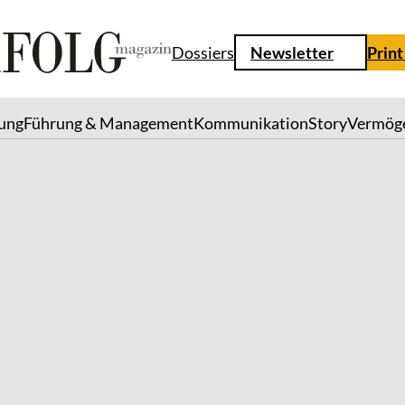
Dossiers
Newsletter
Print
lung
Führung & Management
Kommunikation
Story
Vermög