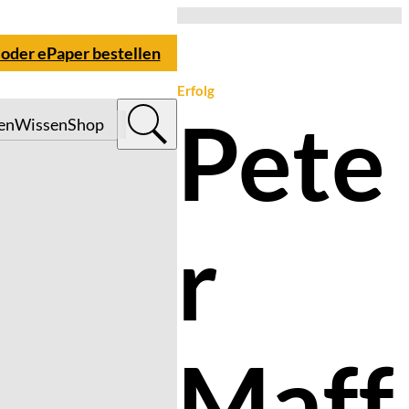
 oder ePaper bestellen
Erfolg
Pete
en
Wissen
Shop
r
Maff