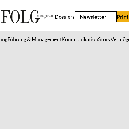
Dossiers
Newsletter
Print
lung
Führung & Management
Kommunikation
Story
Vermög