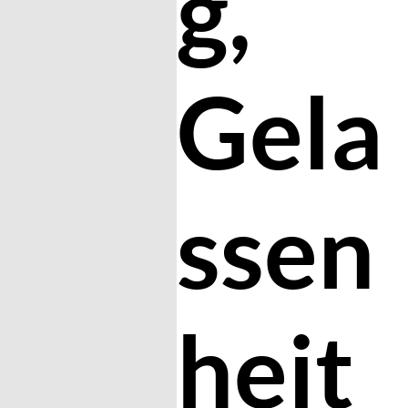
g,
Gela
ssen
heit