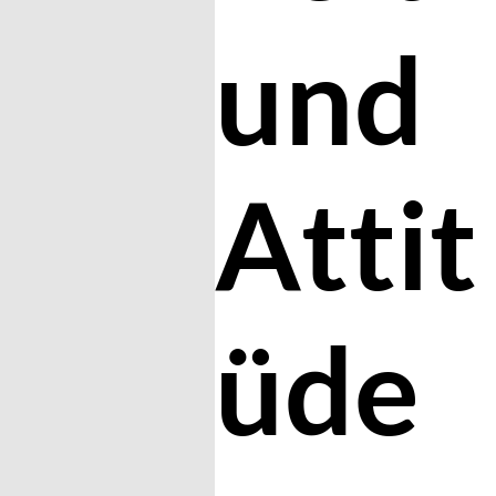
und
Attit
üde