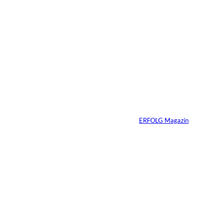
7 Min.
Greator, IMAGO /
©
Zoonar
Du sprichst gut – bis
PowerPoint
erscheint
Von
ERFOLG Magazin
23.07.2026
4 Min.
Fransiska Gostner;
©
Depositphotos /
gstockstudio