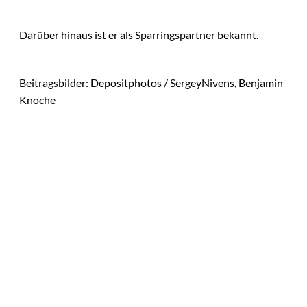
Darüber hinaus ist er als Sparringspartner bekannt.
Beitragsbilder: Depositphotos / SergeyNivens, Benjamin
Knoche
Das könnte
Sie auch
IMAGO / IlluPics,
©
Greator
interessiere
Schlagfertigkeit -
Warum dir die beste