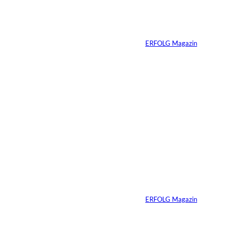
n:
Antwort immer zu
spät einfällt
Von
ERFOLG Magazin
05.08.2026
4 Min.
Zlatko Krusevac;
©
Depositphotos /
wangsong
9 Dinge, die wir in
der Schule nicht
gelernt haben
Von
ERFOLG Magazin
29.07.2026