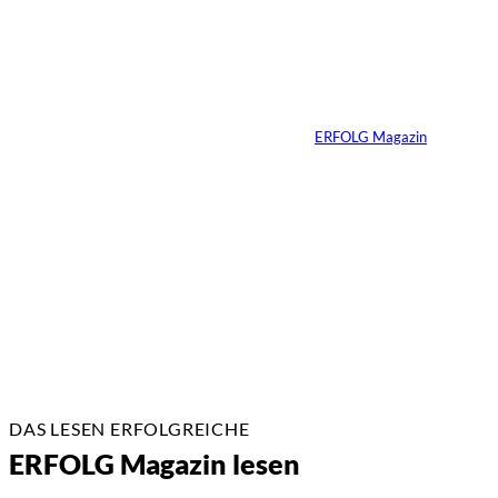
Die teuerste
Ressource, die
Unternehmen täglich
verlieren
Von
ERFOLG Magazin
14.07.2026
7 Min.
DAS LESEN ERFOLGREICHE
ERFOLG Magazin lesen