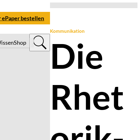
r ePaper bestellen
Kommunikation
Die
issen
Shop
Rhet
orik-