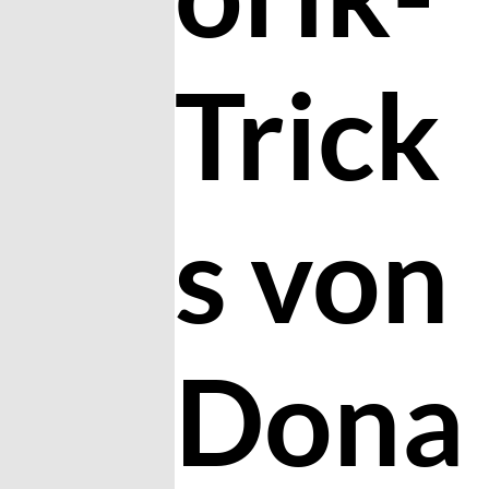
Trick
s von
Dona