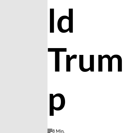
ld
Trum
p
8 Min.