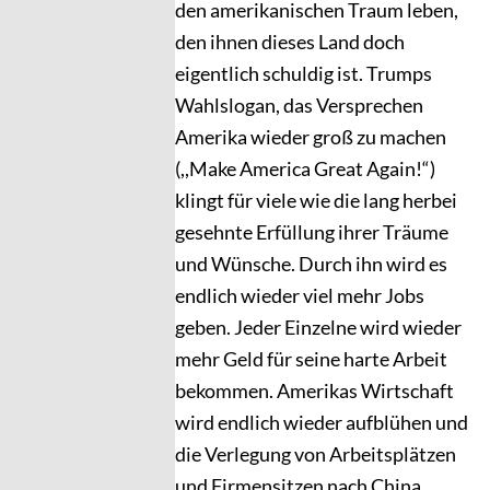
den amerikanischen Traum leben,
den ihnen dieses Land doch
eigentlich schuldig ist. Trumps
Wahlslogan, das Versprechen
Amerika wieder groß zu machen
(,,Make America Great Again!“)
klingt für viele wie die lang herbei
gesehnte Erfüllung ihrer Träume
und Wünsche. Durch ihn wird es
endlich wieder viel mehr Jobs
geben. Jeder Einzelne wird wieder
mehr Geld für seine harte Arbeit
bekommen. Amerikas Wirtschaft
wird endlich wieder aufblühen und
die Verlegung von Arbeitsplätzen
und Firmensitzen nach China,