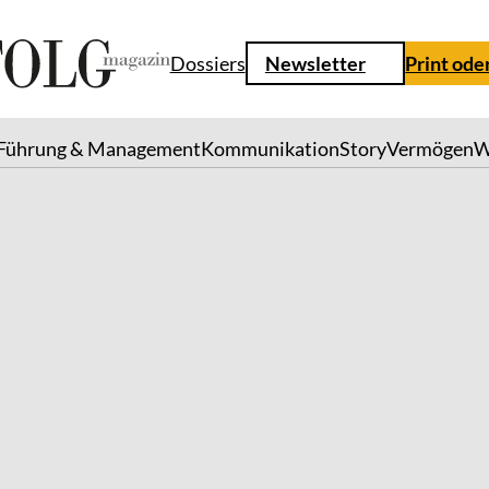
Dossiers
Newsletter
Print ode
Führung & Management
Kommunikation
Story
Vermögen
W