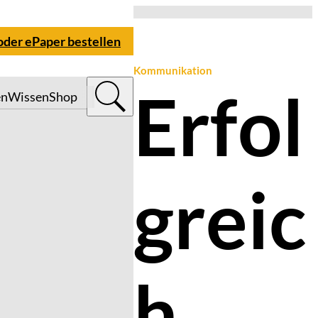
 oder ePaper bestellen
Kommunikation
Erfol
en
Wissen
Shop
greic
h