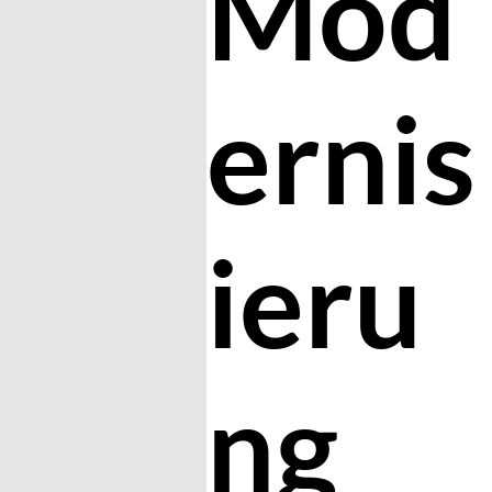
Mod
ernis
ieru
ng