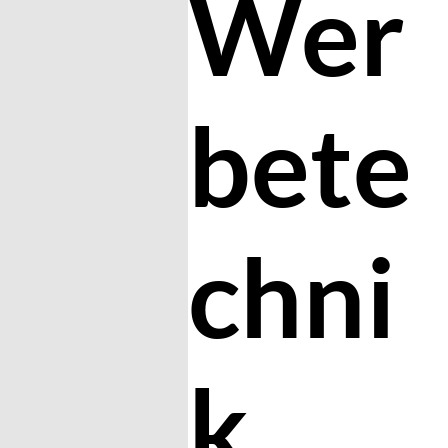
Wer
bete
chni
k