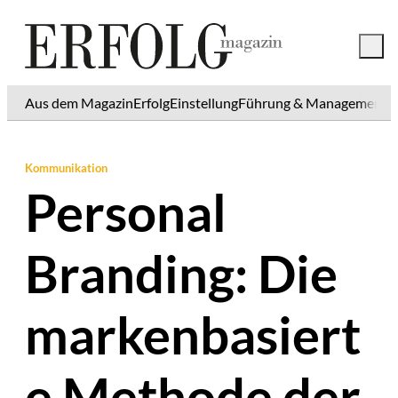
Aus dem Magazin
Erfolg
Einstellung
Führung & Management
K
Kommunikation
Personal
Branding: Die
markenbasiert
e Methode der