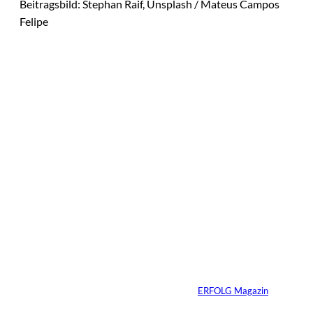
Beitragsbild: Stephan Raif, Unsplash / Mateus Campos
Felipe
Das könnte
Sie auch
IMAGO / IlluPics,
©
Greator
interessiere
Schlagfertigkeit -
Warum dir die beste
n:
Antwort immer zu
spät einfällt
Von
ERFOLG Magazin