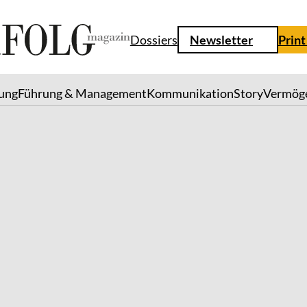
Dossiers
Newsletter
Print
lung
Führung & Management
Kommunikation
Story
Vermög