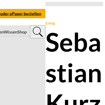
 oder ePaper bestellen
Erfolg
Seba
en
Wissen
Shop
stian
Kurz