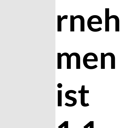
rneh
men
ist