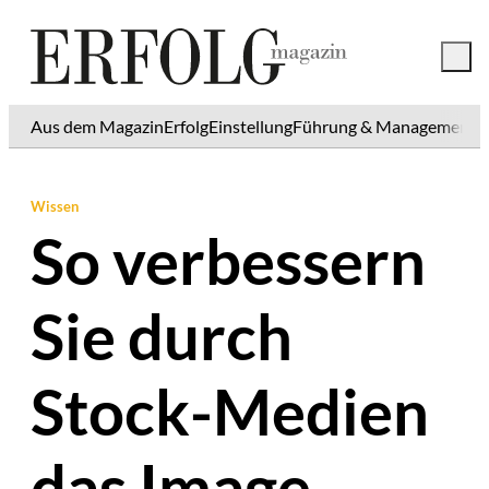
Aus dem Magazin
Erfolg
Einstellung
Führung & Management
K
Wissen
So verbessern
Sie durch
Stock-Medien
das Image