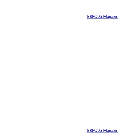
Konsumenten
Von
ERFOLG Magazin
09.07.2026
6 Min.
Warum Ihr
Unternehmen heute
schon verkaufsbereit
sein muss – auch
wenn Sie niemals
verkaufen wollen
Von
ERFOLG Magazin