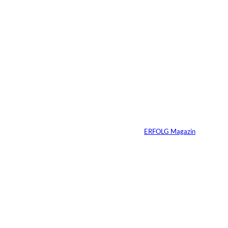
06.07.2026
7 Min.
Yacht-Betrug auf
TikTok
Von
ERFOLG Magazin
26.05.2026
2 Min.