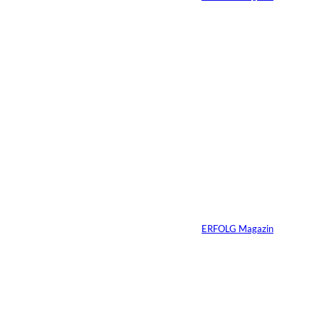
27.07.2026
5 Min.
©
Inka Englisch
Carmen Mayer:
»Geld zu verstehen,
hat mein Leben
verändert«
Von
ERFOLG Magazin
24.07.2026
7 Min.