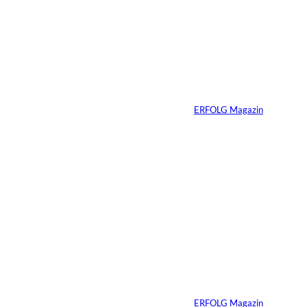
Haltung hat einen
Preis: Boy George
verliert seine West-
End-Rolle
Von
ERFOLG Magazin
01.08.2026
11 Min.
IMAGO_ZUMA
©
Press Wire
Travis Kelce: Mehr
als nur Mr. Swift
Von
ERFOLG Magazin