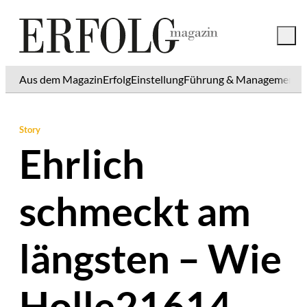
Aus dem Magazin
Erfolg
Einstellung
Führung & Management
K
Story
Ehrlich
schmeckt am
längsten – Wie
Holle21614