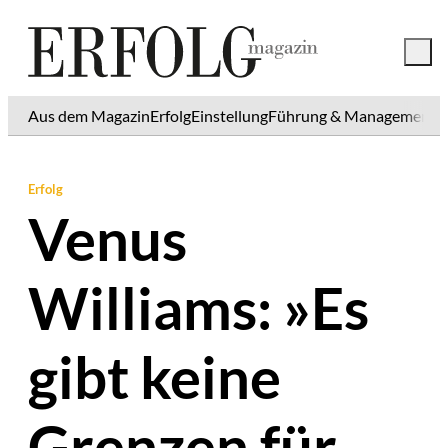
Aus dem Magazin
Erfolg
Einstellung
Führung & Management
K
Erfolg
Venus
Williams: »Es
gibt keine
Grenzen für