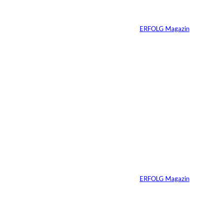
Weltmarke
Von
ERFOLG Magazin
29.07.2026
6 Min.
©
Marc Conzelmann
Ralf Schumacher:
Von der Rennstrecke
ins Business
Von
ERFOLG Magazin
22.07.2026