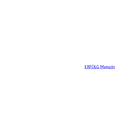
5 Min.
IMAGO / Anadolu
©
Agency
Ein Mikrofon, 82
Millionen Dollar
Von
ERFOLG Magazin
04.08.2026
5 Min.
IMAGO / Dirk
©
Jacobs
Vom Dorfacker zur