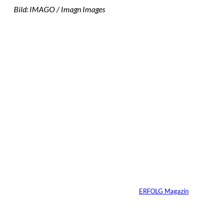
Bild: IMAGO / Imagn Images
Das könnte
Sie auch
IMAGO / Image
©
Press Agency
interessiere
Ariana Grande zieht
eine Grenze: Erfolg
n:
braucht keine
ständige Sichtbarkeit
Von
ERFOLG Magazin
05.08.2026