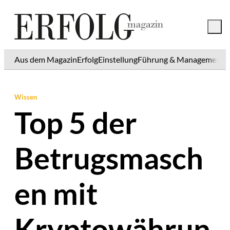
Aus dem Magazin
Erfolg
Einstellung
Führung & Management
K
Wissen
Top 5 der
Betrugsmasch
en mit
Kryptowährun