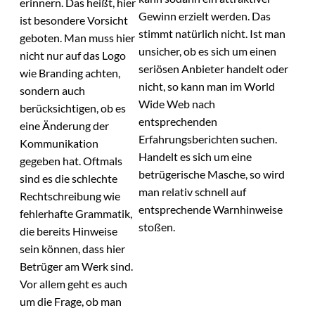
erinnern. Das heißt, hier
Gewinn erzielt werden. Das
ist besondere Vorsicht
stimmt natürlich nicht. Ist man
geboten. Man muss hier
unsicher, ob es sich um einen
nicht nur auf das Logo
seriösen Anbieter handelt oder
wie Branding achten,
nicht, so kann man im World
sondern auch
Wide Web nach
berücksichtigen, ob es
entsprechenden
eine Änderung der
Erfahrungsberichten suchen.
Kommunikation
Handelt es sich um eine
gegeben hat. Oftmals
betrügerische Masche, so wird
sind es die schlechte
man relativ schnell auf
Rechtschreibung wie
entsprechende Warnhinweise
fehlerhafte Grammatik,
stoßen.
die bereits Hinweise
sein können, dass hier
Betrüger am Werk sind.
Vor allem geht es auch
um die Frage, ob man