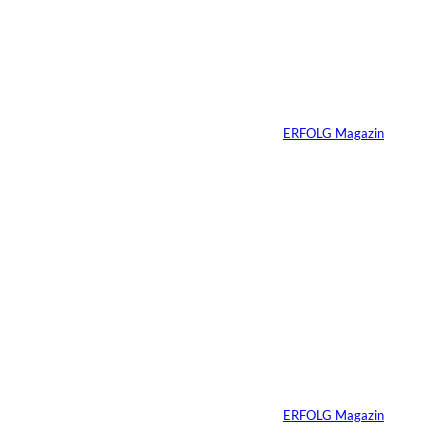
Unternehmen heute
schon verkaufsbereit
sein muss – auch
wenn Sie niemals
verkaufen wollen
Von
ERFOLG Magazin
06.07.2026
7 Min.
Yacht-Betrug auf
TikTok
Von
ERFOLG Magazin