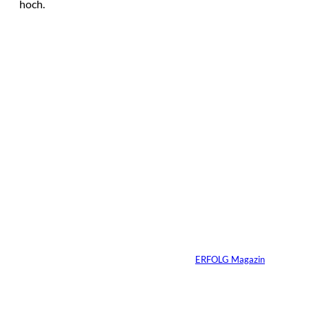
hoch.
Das könnte
Sie auch
©
Tobias Epple
interessiere
Vom
Immobilienwunsch
n:
zum tragfähigen
Finanzierungsplan
Von
ERFOLG Magazin
30.07.2026