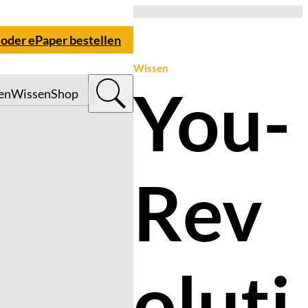
 oder ePaper bestellen
Wissen
You-
en
Wissen
Shop
Rev
oluti