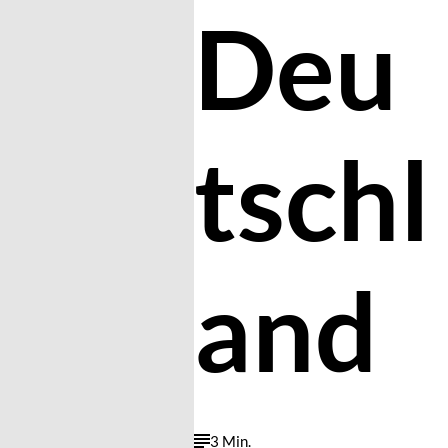
Deu
tschl
and
3 Min.