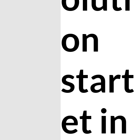
on
start
et in