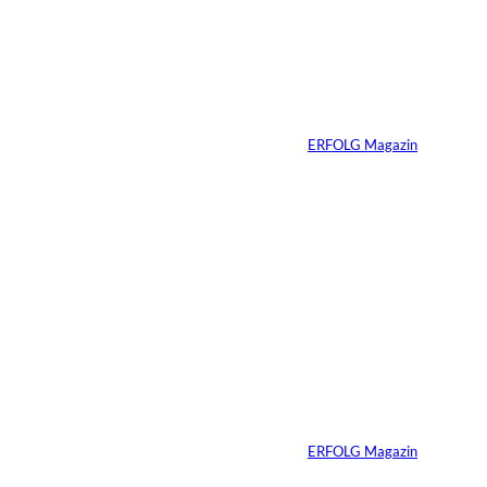
Wenn deine
Mitarbeiter dein
Produkt nicht kaufen
würden – hast du ein
Problem
Von
ERFOLG Magazin
20.05.2026
4 Min.
Vom Experiment zum
Wettbewerbsvorteil
Von
ERFOLG Magazin