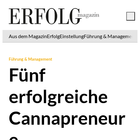
Aus dem Magazin
Erfolg
Einstellung
Führung & Management
K
Führung & Management
Fünf
erfolgreiche
Cannapreneur
e