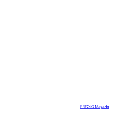
Das könnte
Sie auch
Agentic Operating
©
Systems GmbH
interessiere
Patrick Schillgalies
übernimmt bei
n:
Agentic Operating
Systems
Von
ERFOLG Magazin
13.07.2026