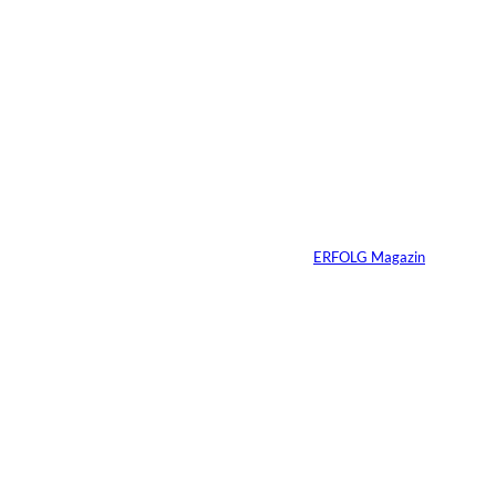
5 Min.
Weshalb Emotionen
im Business
dazugehören
Von
ERFOLG Magazin
27.05.2026
5 Min.