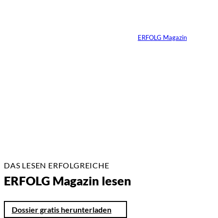
Von der Rennstrecke
ins Business
Von
ERFOLG Magazin
22.07.2026
17 Min.
DAS LESEN ERFOLGREICHE
ERFOLG Magazin lesen
Dossier gratis herunterladen