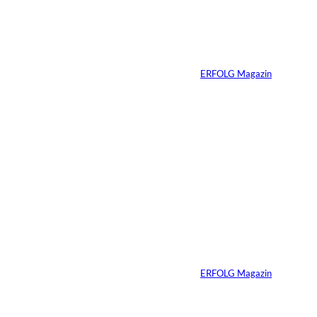
eine Grenze: Erfolg
n:
braucht keine
ständige Sichtbarkeit
Von
ERFOLG Magazin
05.08.2026
5 Min.
IMAGO / Anadolu
©
Agency
Ein Mikrofon, 82
Millionen Dollar
Von
ERFOLG Magazin
04.08.2026