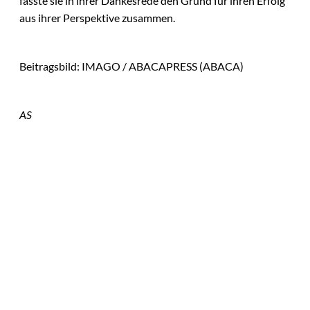
fasste sie in ihrer Dankesrede den Grund für ihren Erfolg
aus ihrer Perspektive zusammen.
Beitragsbild: IMAGO / ABACAPRESS (ABACA)
AS
Das könnte
Sie auch
IMAGO / Image
©
Press Agency
interessiere
Ariana Grande zieht