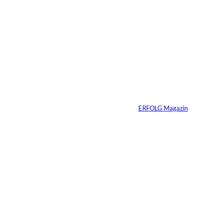
5 Min.
IMAGO / Dirk
©
Jacobs
Vom Dorfacker zur
Weltmarke
Von
ERFOLG Magazin
29.07.2026
6 Min.
©
Marc Conzelmann
Ralf Schumacher: