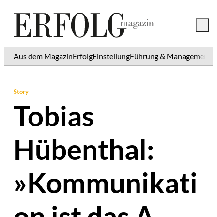
Aus dem Magazin
Erfolg
Einstellung
Führung & Management
K
Story
Tobias
Hübenthal:
»Kommunikati
on ist das A