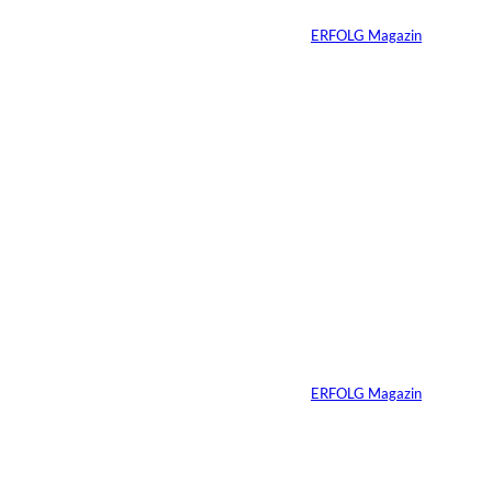
Von
ERFOLG Magazin
27.07.2026
5 Min.
©
Inka Englisch
Carmen Mayer:
»Geld zu verstehen,
hat mein Leben
verändert«
Von
ERFOLG Magazin
24.07.2026