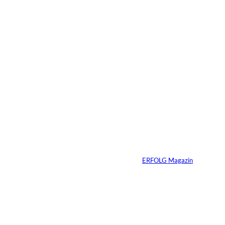
Das könnte
Sie auch
©
Stefan G. Richter
interessiere
Netzwerke schaden
nur dem, der keines
n:
hat
Von
ERFOLG Magazin
04.08.2026
5 Min.