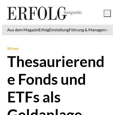
Aus dem Magazin
Erfolg
Einstellung
Führung & Management
K
Wissen
Thesaurierend
e Fonds und
ETFs als
Geldanlage