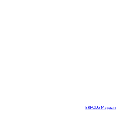
Das könnte
Sie auch
©
Tobias Epple
interessiere
Vom
Immobilienwunsch
n:
zum tragfähigen
Finanzierungsplan
Von
ERFOLG Magazin
30.07.2026