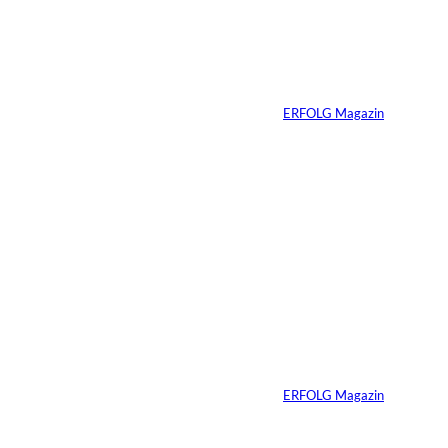
schon verkaufsbereit
sein muss – auch
wenn Sie niemals
verkaufen wollen
Von
ERFOLG Magazin
06.07.2026
7 Min.
Yacht-Betrug auf
TikTok
Von
ERFOLG Magazin
26.05.2026