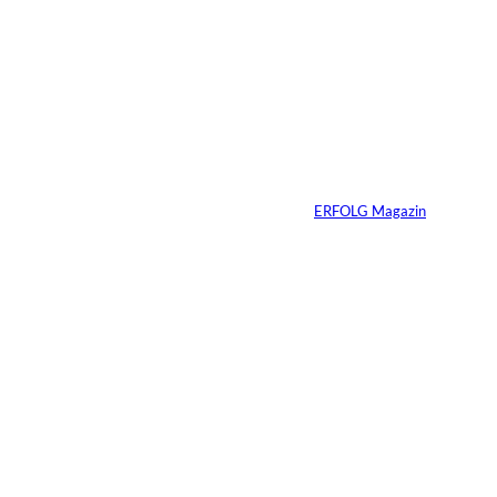
6 Min.
Andreas Steindl;
©
IMAGO / Sven
Simon
Vom Kind zum
Konsumenten
Von
ERFOLG Magazin
09.07.2026
6 Min.
Warum Ihr
Unternehmen heute